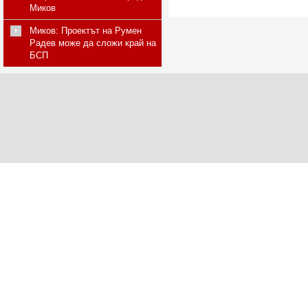
Миков
Миков: Проектът на Румен
Радев може да сложи край на
БСП