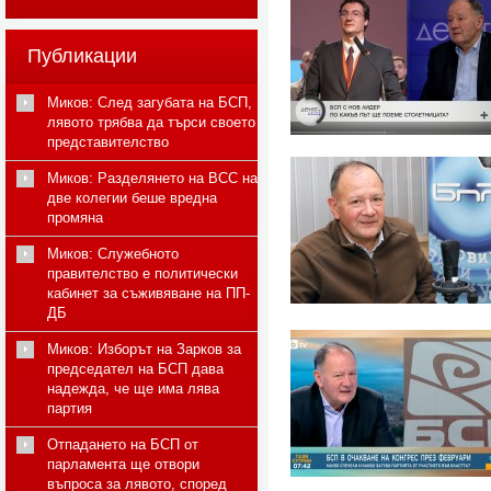
Публикации
Миков: След загубата на БСП,
лявото трябва да търси своето
представителство
Миков: Разделянето на ВСС на
две колегии беше вредна
промяна
Миков: Служебното
правителство е политически
кабинет за съживяване на ПП-
ДБ
Миков: Изборът на Зарков за
председател на БСП дава
надежда, че ще има лява
партия
Отпадането на БСП от
парламента ще отвори
въпроса за лявото, според