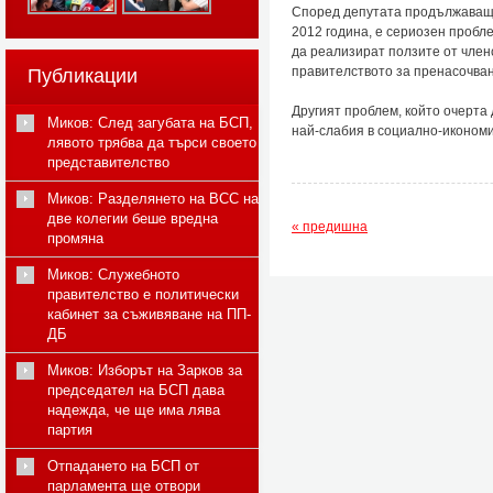
Според депутата продължаващо
2012 година, е сериозен пробл
да реализират ползите от член
правителството за пренасочван
Публикации
Другият проблем, който очерта 
Миков: След загубата на БСП,
най-слабия в социално-иконом
лявото трябва да търси своето
представителство
Миков: Разделянето на ВСС на
две колегии беше вредна
« предишна
промяна
Миков: Служебното
правителство е политически
кабинет за съживяване на ПП-
ДБ
Миков: Изборът на Зарков за
председател на БСП дава
надежда, че ще има лява
партия
Отпадането на БСП от
парламента ще отвори