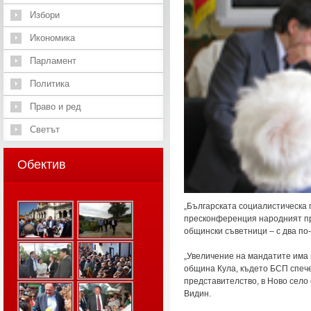
Избори
Икономика
Парламент
Политика
Право и ред
Светът
Обектив
„Българската социалистическа 
пресконференция народният пр
общински съветници – с два по-
„Увеличение на мандатите има 
община Кула, където БСП спеч
представителство, в Ново село
Видин.