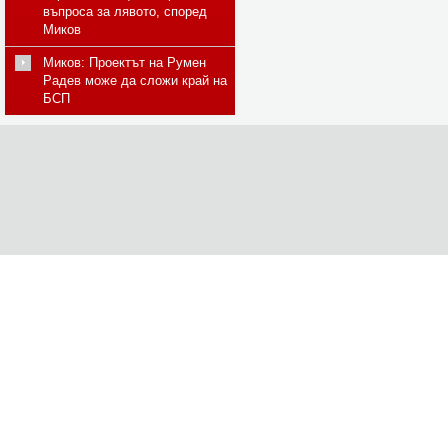
въпроса за лявото, според
Миков
Миков: Проектът на Румен
Радев може да сложи край на
БСП