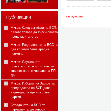
Публикации
« предишна
Миков: След загубата на БСП,
лявото трябва да търси своето
представителство
Миков: Разделянето на ВСС на
две колегии беше вредна
промяна
Миков: Служебното
правителство е политически
кабинет за съживяване на ПП-
ДБ
Миков: Изборът на Зарков за
председател на БСП дава
надежда, че ще има лява
партия
Отпадането на БСП от
парламента ще отвори