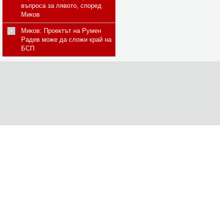
въпроса за лявото, според
Миков
Миков: Проектът на Румен
Радев може да сложи край на
БСП