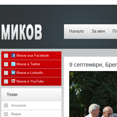
Начало
За мен
П
Миков във Facebook
9 септември, Бре
Миков в Twitter
Миков в LinkedIn
Миков в YouTube
Теми
Актуално
Видин