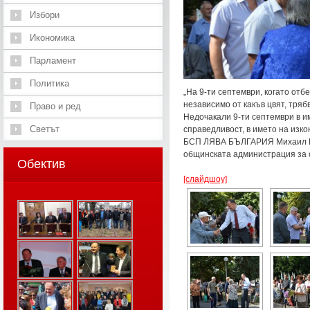
Избори
Икономика
Парламент
Политика
„На 9-ти септември, когато отб
независимо от какъв цвят, тряб
Право и ред
Недочакали 9-ти септември в и
Светът
справедливост, в името на изк
БСП ЛЯВА БЪЛГАРИЯ Михаил Мик
общинската администрация за о
Обектив
[слайдшоу]