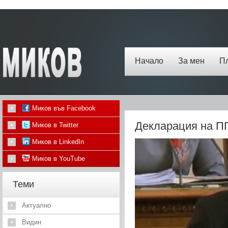
Начало
За мен
П
Миков във Facebook
Декларация на П
Миков в Twitter
Миков в LinkedIn
Миков в YouTube
Теми
Актуално
Видин