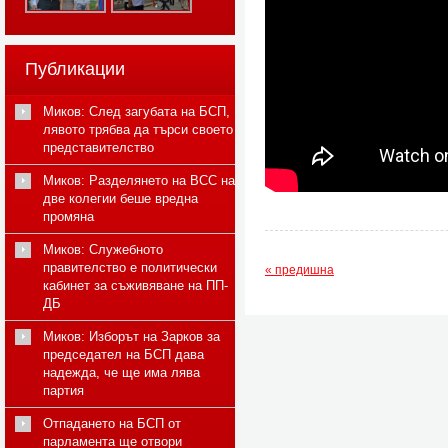
Публикации
Миков: След загубата на БСП,
лявото трябва да търси своето
представителство
Миков: Разделянето на ВСС на
две колегии беше вредна
промяна
Миков: Служебното
правителство е политически
« предишна
кабинет за съживяване на ПП-
ДБ
Миков: Изборът на Зарков за
председател на БСП дава
надежда, че ще има лява
партия
Отпадането на БСП от
парламента ще отвори