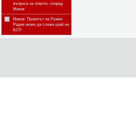
въпроса за лявото, според
Миков
Миков: Проектът на Румен
Радев може да сложи край на
БСП