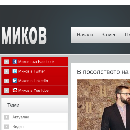
Начало
За мен
П
Миков във Facebook
В посолството на
Миков в Twitter
Миков в LinkedIn
Миков в YouTube
Теми
Актуално
Видин