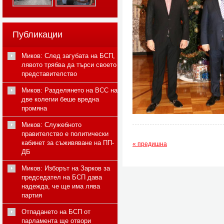
Публикации
Миков: След загубата на БСП,
лявото трябва да търси своето
представителство
Миков: Разделянето на ВСС на
две колегии беше вредна
промяна
Миков: Служебното
правителство е политически
кабинет за съживяване на ПП-
« предишна
ДБ
Миков: Изборът на Зарков за
председател на БСП дава
надежда, че ще има лява
партия
Отпадането на БСП от
парламента ще отвори