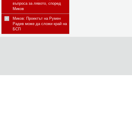
въпроса за лявото, според
Миков
Миков: Проектът на Румен
Радев може да сложи край на
БСП