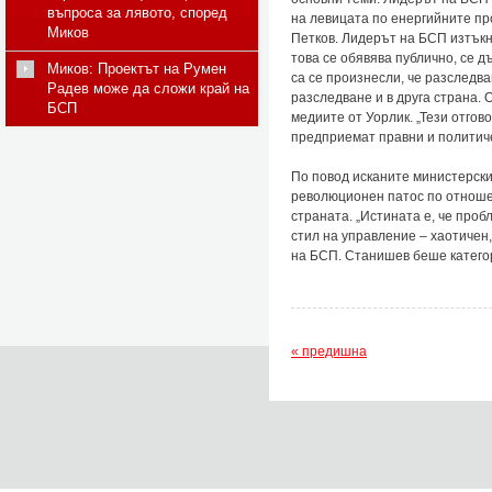
въпроса за лявото, според
на левицата по енергийните пр
Миков
Петков. Лидерът на БСП изтъкна
това се обявява публично, се 
Миков: Проектът на Румен
са се произнесли, че разследв
Радев може да сложи край на
разследване и в друга страна. 
БСП
медиите от Уорлик. „Тези отгов
предприемат правни и политиче
По повод исканите министерски
революционен патос по отноше
страната. „Истината е, че про
стил на управление – хаотичен
на БСП. Станишев беше катего
« предишна