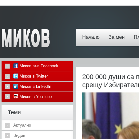
Начало
За мен
П
Миков във Facebook
200 000 души са 
Миков в Twitter
срещу Избирател
Миков в LinkedIn
Миков в YouTube
Теми
Актуално
Видин