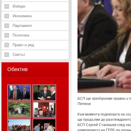
Избори
Икономика
Парламент
Политика
Право и ред
Светът
Обектив
БСП ще предприеме правни и п
Петков
Към момента подписката на со
ще продължи до разглеждането 
БСП Сергей Станишев след зас
намерението на ГЕРБ да ограни