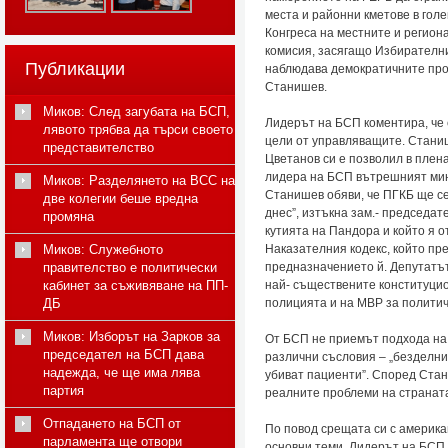
места и районни кметове в гол
Конгреса на местните и регион
комисия, засягащо Избирателни
Публикации
наблюдава демократичните проц
Станишев.
Миков: След загубата на БСП,
Лидерът на БСП коментира, че 
лявото трябва да търси своето
цели от управляващите. Станиш
представителство
Цветанов си е позволил в плен
лидера на БСП вътрешният мин
Миков: Разделянето на ВСС на
Станишев обяви, че ПГКБ ще се
две колегии беше вредна
днес”, изтъкна зам.- председат
промяна
кутията на Пандора и който я от
Миков: Служебното
Наказателния кодекс, който пр
правителство е политически
предназначението й. Депутатът
кабинет за съживяване на ПП-
най- съществените конституцион
ДБ
полицията и на МВР за политич
Миков: Изборът на Зарков за
От БСП не приемът подхода на
председател на БСП дава
различни съсловия – „безделни
надежда, че ще има лява
убиват пациенти”. Според Ста
партия
реалните проблеми на страната
Отпадането на БСП от
По повод срещата си с америка
парламента ще отвори
основни теми. Лидерът на БСП 