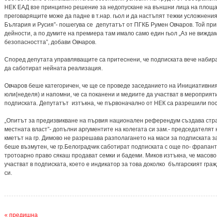
НЕК ЕАД взе принципно решение за недопускане на външни лица на площадка
преговарящите може да падне в т.нар. гьол и да настъпят тежки усложнен
България и Русия”- пошегува се депутатът от ПГКБ Румен Овчаров. Той при
дейности, а по думите на премиера там имало само един гьол „Аз не вижда
безопасността”, добави Овчаров.
Според депутата управляващите са притеснени, че подписката вече набира 
да саботират нейната реализация.
Овчаров беше категоричен, че ще се проведе заседанието на Инициативния
юли(неделя) и напомни, че са поканени и медиите да участват в мероприяти
подписката. Депутатът изтъкна, че първоначално от НЕК са разрешили по
„Опитът за предизвикване на първия национален референдум създава страх
местната власт”- допълни аргументите на колегата си зам.- председателят 
кметът на гр. Димово не разрешава разполагането на маси за подписката 
беше възмутен, че гр.Белоградчик саботират подписката с още по- фрапан
тротоарно право сякаш продават семки и бадеми. Миков изтъкна, че масово
участват в подписката, което е индикатор за това доколко българският гр
си.
« предишна