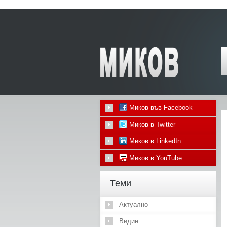
Миков във Facebook
Миков в Twitter
Миков в LinkedIn
Миков в YouTube
Теми
Актуално
Видин