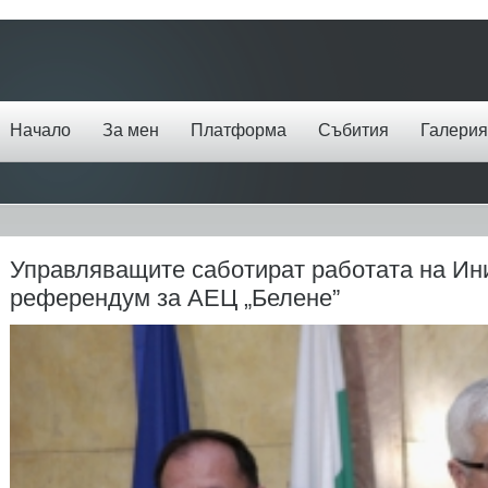
Начало
За мен
Платформа
Събития
Галерия
Управляващите саботират работата на Ин
референдум за АЕЦ „Белене”