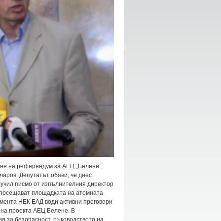
не на референдум за АЕЦ „Белене”,
аров. Депутатът обяви, че днес
учил писмо от изпълнителния директор
а посещават площадката на атомната
омента НЕК ЕАД води активни преговори
 на проекта АЕЦ Белене. В
ия за безопасност, ръководството на