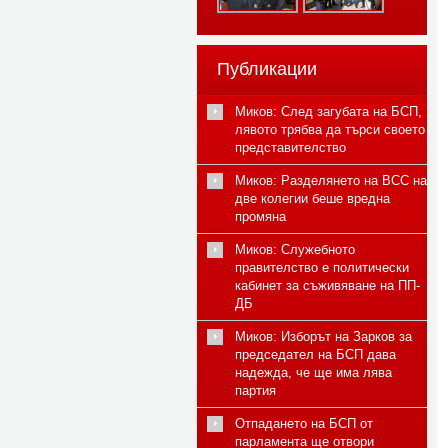
Публикации
Миков: След загубата на БСП,
лявото трябва да търси своето
представителство
Миков: Разделянето на ВСС на
две колегии беше вредна
промяна
Миков: Служебното
правителство е политически
кабинет за съживяване на ПП-
ДБ
Миков: Изборът на Зарков за
председател на БСП дава
надежда, че ще има лява
партия
Отпадането на БСП от
парламента ще отвори