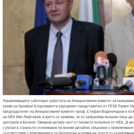
Управляващите саботират работата на Инициативния комитет за инициира
заяви на брифинг в парламента народният-представител от ПГКБ Румен Овч
председателят на Инициативния комитет проф. Стефан Воденичаров е пол
на НЕК Иво Лефтеров, в което се заявява, че се забранява външни лица д
централа в Белене. Овчаров цитира част от писмото получено от НЕК: „В м
с руската страна по уточняване на всички детайли, свързани с приключване
съответствие с изискванията за безопасни условия на труд и от съображен