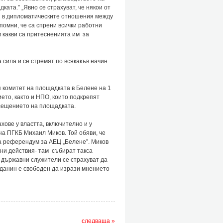
та.” „Явно се страхуват, че някои от
ия в дипломатическите отношения между
помни, че са спрени всички работни
м какви са притесненията им за
сила и се стремят по всякакъв начин
 комитет на площадката в Белене на 1
ето, както и НПО, които подкрепят
сещението на площадката.
ове у властта, включително и у
на ПГКБ Михаил Миков. Той обяви, че
за референдум за АЕЦ „Белене”. Миков
тни действия- там събират такса
 държавни служители се страхуват да
ажданин е свободен да изрази мнението
следваща »