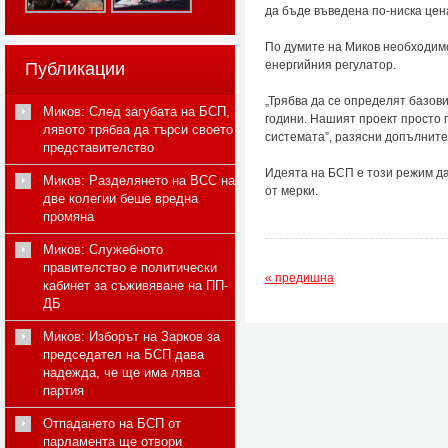
да бъде въведена по-ниска цен
По думите на Миков необходим
енергийния регулатор.
Публикации
„Трябва да се определят базов
Миков: След загубата на БСП,
години. Нашият проект просто 
лявото трябва да търси своето
системата”, разясни допълните
представителство
Идеята на БСП е този режим д
Миков: Разделянето на ВСС на
от мерки.
две колегии беше вредна
промяна
Миков: Служебното
правителство е политически
« предишна
кабинет за съживяване на ПП-
ДБ
Миков: Изборът на Зарков за
председател на БСП дава
надежда, че ще има лява
партия
Отпадането на БСП от
парламента ще отвори