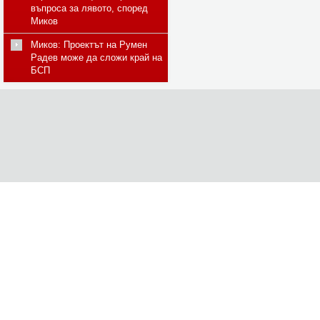
въпроса за лявото, според
Миков
Миков: Проектът на Румен
Радев може да сложи край на
БСП