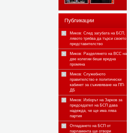
Публикации
Миков: След загубата на БСП,
лявото трябва да търси своето
представителство
Миков: Разделянето на ВСС на
две колегии беше вредна
промяна
Миков: Служебното
правителство е политически
кабинет за съживяване на ПП-
ДБ
Миков: Изборът на Зарков за
председател на БСП дава
надежда, че ще има лява
партия
Отпадането на БСП от
парламента ще отвори