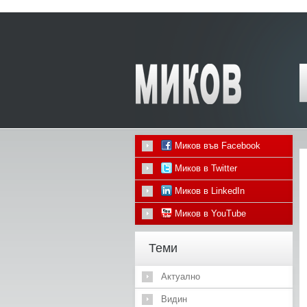
Миков във Facebook
Миков в Twitter
Миков в LinkedIn
Миков в YouTube
Теми
Актуално
Видин