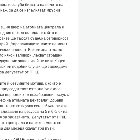
когато загуби битката на полето на
инаж, за да се изпълняват мръсни
бившия шеф на атомната централа е
едния грозен скандал, в който е
истите ще търсят съдебна отговорност
рий. „Управляващите, които не могат
чески опонент. Всички знаят колко
ато някой заговори, лъсват страшни
недоумение защо никой не пита Коцев
в всички подобни случаи ще завеждаме
яза депутатът от ПГКБ.
е и безумните мотиви, с които е
-председателят изтъкна, че около
 се върнем и към позабравения казус с
шеф на атомната централа”, добави
т какво се случва сега в българската
ължаване на ресурса на 5 и 6 блок на
ЕХ за забавянето. Депутатът от ПГКБ
ата централа и на тяхно място се
а два месеца скачат три пъти.
вам от АЕЦ Белене, а ти” връчиха