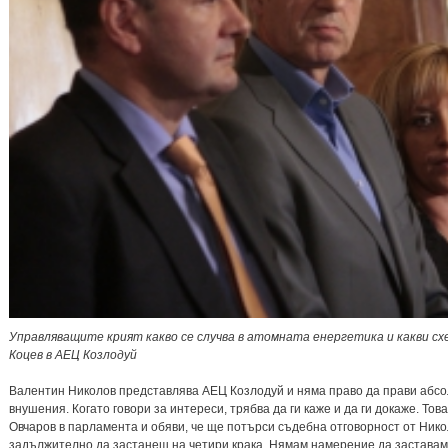
Управляващите крият какво се случва в атомната енергетика и какви сх
Коцев в АЕЦ Козлодуй
Валентин Николов представлява АЕЦ Козлодуй и няма право да прави абс
внушения. Когато говори за интереси, трябва да ги каже и да ги докаже. То
Овчаров в парламента и обяви, че ще потърси съдебна отговорност от Никол
задължително да застанеш на четири крака. Нямам намерение да заставам 