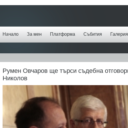
Начало
За мен
Платформа
Събития
Галерия
Румен Овчаров ще търси съдебна отговор
Николов