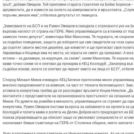
гръб”, добави Овчаров. Той припомни старата стратегия на Бойко Борисов – 
аргументите, да я измести на полето на компроматите и мръсотията. „Слуг
поръчки, винаги има”, отбеляза депутатът от левицата.
„Замесването на БСП и на Румен Овчаров в скандала с отрязаното ухо на 
върхова наглост от страна на ГЕРБ. Явно управляващите са в паника от пор
замесен техен депутат”, коментира Мая Манолова. Тя подчерта, че социал
за подобно поведение, защото до изборите ще сме свидетели на този сцена
да озаптят своите местни дерибеи, ще клеветят и ще притискат своя полити
Аврамовци и Коцевци има по места, но хората не смеят да приказват. А ког
истини – за далавери, за корупция, за схеми”, заяви Манолова. Тя изрази 
какви точно схеми се е опитвал да прокарва в АЕЦ Козлодуй. „Занапред въ
съдебни искове, когато се опитват да чернят името на лица от БСП”, отбел
Според Михаил Миков очевидно АЕЦ Белене притеснява много управляващит
внесено предложението за комисия, са част от тяхната безпомощност. Зам.
атомната енергетика трябва да се разследват връзките Коцев-Николов. „Да
контактите с представители на организираната престъпност на сегашния 
Миков. По думите му ровейки в миналото, управляващите се стремят да скрия
енергетика. Румен Овчаров постави въпроса за забавянето на проекта за уд
Козлодуй и попита каква е ролята на Делян Добрев като председател на Б
поиска управляващите да обяснят защо се уволняват специалисти от атомн
назначават бивши съветници на ГЕРБ от Столична община, чиито заплати з
Днес в парламента представители на Инициативния комитет „Аз не се отказ