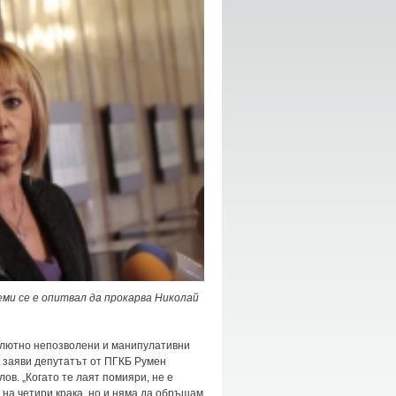
еми се е опитвал да прокарва Николай
олютно непозволени и манипулативни
ва заяви депутатът от ПГКБ Румен
ов. „Когато те лаят помияри, не е
на четири крака, но и няма да обръщам