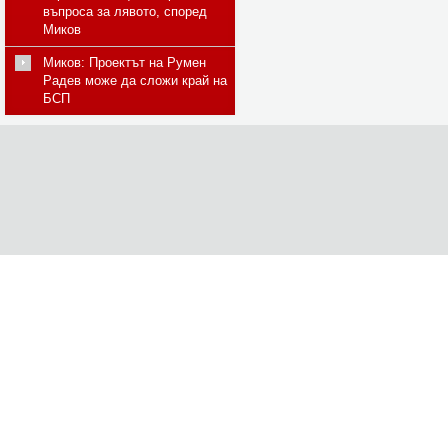
въпроса за лявото, според
Миков
Миков: Проектът на Румен
Радев може да сложи край на
БСП