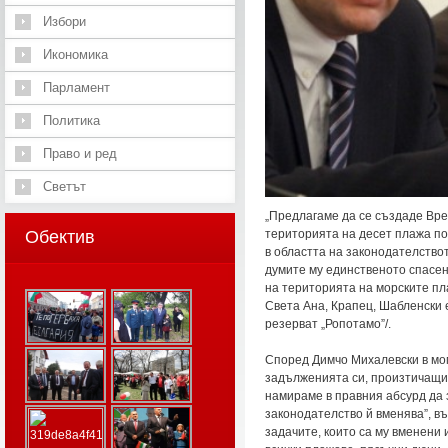
Избори
Икономика
Парламент
Политика
Право и ред
Светът
„Предлагаме да се създаде Вре
Обектив
територията на десет плажа по
в областта на законодателство
думите му единственото спасен
на територията на морските пл
Света Ана, Крапец, Шабленски е
резерват „Ропотамо”/.
Според Димчо Михалевски в мом
задълженията си, произтичащи 
намираме в правния абсурд да 
законодателство й вменява”, в
задачите, които са му вменени