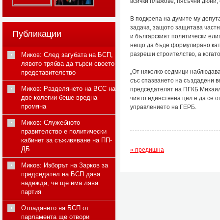
всички плажове, пясъчни дюни, 
В подкрепа на думите му депут
задача, защото защитава частн
Публикации
и българският политически ели
нещо да бъде формулирано кат
разреши строителство, а когат
Миков: След загубата на БСП,
лявото трябва да търси своето
„От няколко седмици наблюдав
представителство
със спазването на създадени в
Миков: Разделянето на ВСС на
председателят на ПГКБ Михаил 
две колегии беше вредна
чиято единствена цел е да се 
промяна
управлението на ГЕРБ.
Миков: Служебното
правителство е политически
кабинет за съживяване на ПП-
ДБ
« предишна
Миков: Изборът на Зарков за
председател на БСП дава
надежда, че ще има лява
партия
Отпадането на БСП от
парламента ще отвори