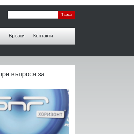
Връзки
Контакти
ори въпроса за