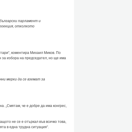
български парламент и
проекция, отколкото
стари“, коментира Михаил Миков. По
н за избора на председател, но ще има
чни мерки да се вземат за
а. „Смятам, че е добре да има конгрес,
ащото не се е отъркал във всичко това,
ята в една трудна ситуация“.