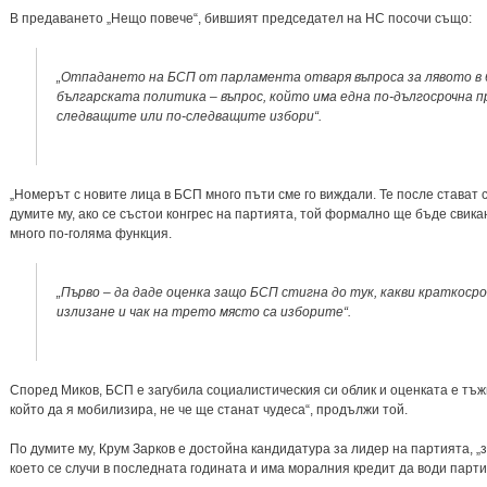
В предаването „Нещо повече“, бившият председател на НС посочи също:
„Отпадането на БСП от парламента отваря въпроса за лявото в 
българската политика – въпрос, който има една по-дългосрочна 
следващите или по-следващите избори“.
„Номерът с новите лица в БСП много пъти сме го виждали. Те после стават 
думите му, ако се състои конгрес на партията, той формално ще бъде свика
много по-голяма функция.
„Първо – да даде оценка защо БСП стигна до тук, какви краткосро
излизане и чак на трето място са изборите“.
Според Миков, БСП е загубила социалистическия си облик и оценката е тъжн
който да я мобилизира, не че ще станат чудеса“, продължи той.
По думите му, Крум Зарков е достойна кандидатура за лидер на партията, „з
което се случи в последната годината и има моралния кредит да води парти