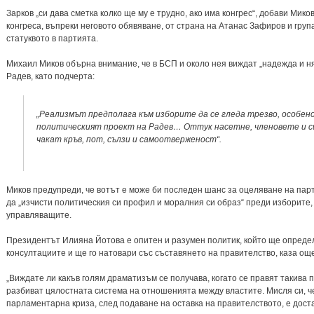
Зарков „си дава сметка колко ще му е трудно, ако има конгрес“, добави Мико
конгреса, въпреки неговото обявяване, от страна на Атанас Зафиров и група
статуквото в партията.
Михаил Миков обърна внимание, че в БСП и около нея виждат „надежда и ня
Радев, като подчерта:
„Реализмът предполага към изборите да се гледа трезво, особено
политическият проект на Радев… Оттук насетне, членовете и 
чакат кръв, пот, сълзи и самоотверженост“.
Миков предупреди, че вотът е може би последен шанс за оцеляване на па
да „изчисти политическия си профил и моралния си образ“ преди изборите,
управляващите.
Президентът Илияна Йотова е опитен и разумен политик, който ще опреде
консултациите и ще го натовари със съставянето на правителство, каза ощ
„Виждате ли какъв голям драматизъм се получава, когато се правят такива 
разбиват цялостната система на отношенията между властите. Мисля си, ч
парламентарна криза, след подаване на оставка на правителството, е дос