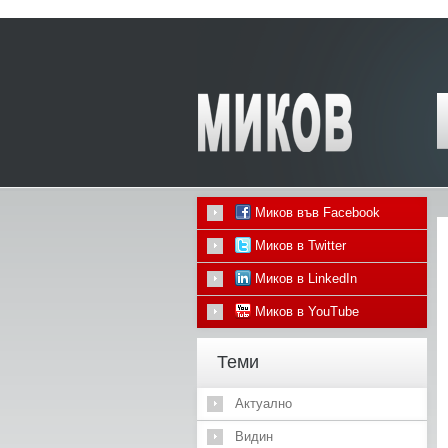
Миков във Facebook
Миков в Twitter
Миков в LinkedIn
Миков в YouTube
Теми
Актуално
Видин