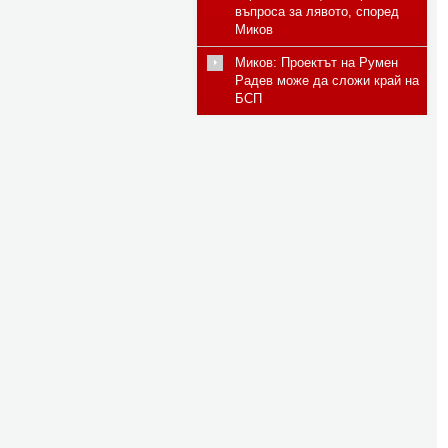
въпроса за лявото, според
Миков
Миков: Проектът на Румен
Радев може да сложи край на
БСП