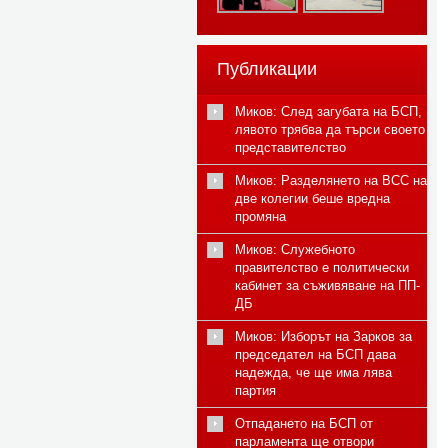
Публикации
Миков: След загубата на БСП,
лявото трябва да търси своето
представителство
Миков: Разделянето на ВСС на
две колегии беше вредна
промяна
Миков: Служебното
правителство е политически
кабинет за съживяване на ПП-
ДБ
Миков: Изборът на Зарков за
председател на БСП дава
надежда, че ще има лява
партия
Отпадането на БСП от
парламента ще отвори