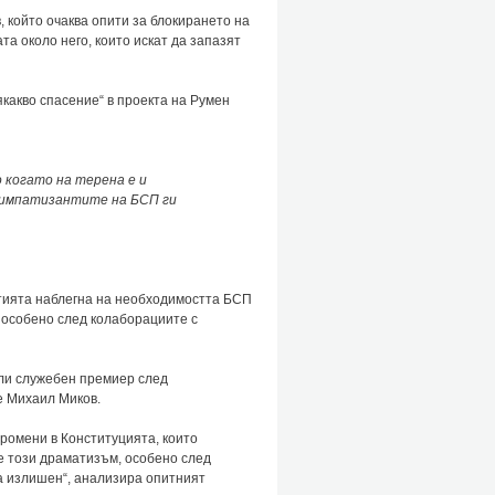
в, който очаква опити за блокирането на
та около него, които искат да запазят
какво спасение“ в проекта на Румен
 когато на терена е и
симпатизантите на БСП ги
ртията наблегна на необходимостта БСП
 особено след колаборациите с
ли служебен премиер след
е Михаил Миков.
промени в Конституцията, които
е този драматизъм, особено след
та излишен“, анализира опитният