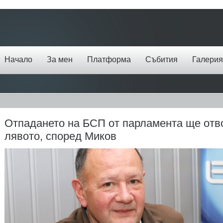
Начало
За мен
Платформа
Събития
Галерия
Отпадането на БСП от парламента ще отв
лявото, според Миков