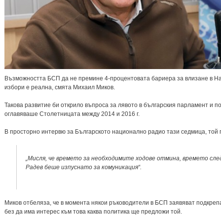
Възможността БСП да не премине 4-процентовата бариера за влизане в Н
избори е реална, смята Михаил Миков.
Такова развитие би открило въпроса за лявото в българския парламент и по
оглавяваше Столетницата между 2014 и 2016 г.
В просторно интервю за Българското национално радио тази седмица, той 
„Мисля, че времето за необходимите ходове отмина, времето сле
Радев беше изпуснато за комуникация“.
Миков отбеляза, че в момента някои ръководители в БСП заявяват подкрепа
без да има интерес към това каква политика ще предложи той.