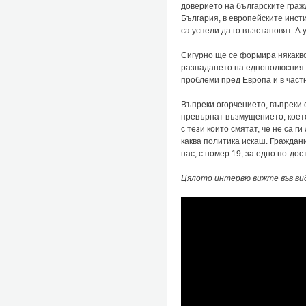
доверието на българските гражд
България, в европейските инсти
са успели да го възстановят. А
Сигурно ще се формира някакво
разпадането на еднополюсния с
проблеми пред Европа и в част
Въпреки огорчението, въпреки 
превърнат възмущението, което 
с тези които смятат, че не са г
каква политика искаш. Граждани
нас, с номер 19, за едно по-до
Цялото интервю вижте във ви