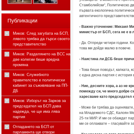
Стамболийски“, Политическо д
първата екологична политическа
автентичното представителство
Публикации
- Важно уточнение: Михаил Ми
министър от БСП, сега не е в 
Миков: След загубата на БСП,
лявото трябва да търси своето
- Да. Отпреди четири години. К
представителство
това ми дойде малко в повече.
Миков: Разделянето на ВСС на
- Наистина ли ДСБ беше причи
две колегии беше вредна
промяна
- Това беше поводът, капката, 
Миков: Служебното
с една дясна партия с история
правителство е политически
кабинет за съживяване на ПП-
- Ние, десните хора, а аз не 
ДБ
помежду си, че много добре с
харесваме като председател н
Миков: Изборът на Зарков за
председател на БСП дава
- Може би трябва да оценявате,
надежда, че ще има лява
на Младежкото СДС, Калоян Мето
партия
25-ти МИР. И ми се обаждат пар
ми се оплаквате – гласувайте з
Отпадането на БСП от
парламента ще отвори