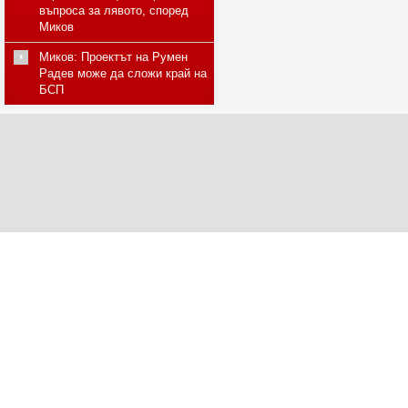
въпроса за лявото, според
Миков
Миков: Проектът на Румен
Радев може да сложи край на
БСП