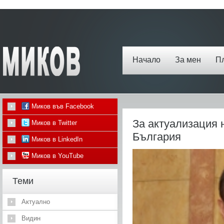
Начало
За мен
П
Миков във Facebook
За актуализация 
Миков в Twitter
България
Миков в LinkedIn
Миков в YouTube
Теми
Актуално
Видин