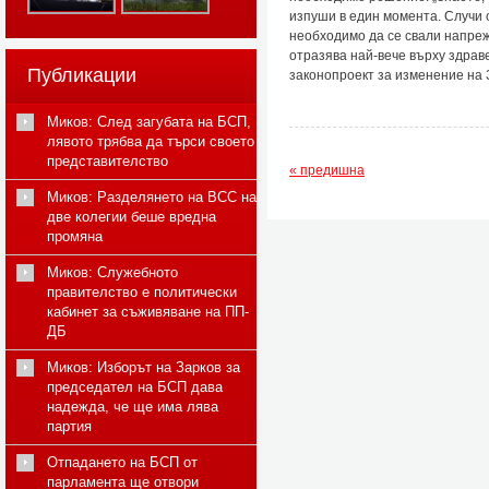
изпуши в един момента. Случи 
необходимо да се свали напреж
отразява най-вече върху здрав
Публикации
законопроект за изменение на 
Миков: След загубата на БСП,
лявото трябва да търси своето
представителство
« предишна
Миков: Разделянето на ВСС на
две колегии беше вредна
промяна
Миков: Служебното
правителство е политически
кабинет за съживяване на ПП-
ДБ
Миков: Изборът на Зарков за
председател на БСП дава
надежда, че ще има лява
партия
Отпадането на БСП от
парламента ще отвори