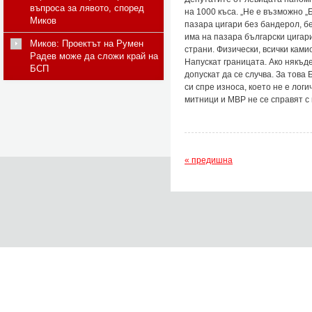
въпроса за лявото, според
на 1000 къса. „Не е възможно „
Миков
пазара цигари без бандерол, б
има на пазара български цигари
Миков: Проектът на Румен
страни. Физически, всички кам
Радев може да сложи край на
Напускат границата. Ако някъде
БСП
допускат да се случва. За това
си спре износа, което не е лог
митници и МВР не се справят с
« предишна