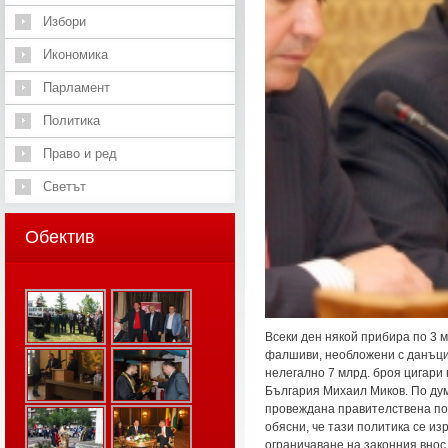
Избори
Икономика
Парламент
Политика
Право и ред
Светът
Обектив
Всеки ден някой прибира по 3 м
фалшиви, необложени с данъци 
нелегално 7 млрд. броя цигари
България Михаил Миков. По дум
провеждана правителствена пол
обясни, че тази политика се из
ограничаване на законния внос