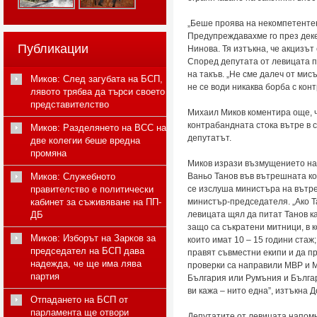
„Беше проява на некомпетентен 
Предупреждавахме го през деке
Публикации
Нинова. Тя изтъкна, че акцизът
Според депутата от левицата 
на такъв. „Не сме далеч от мис
Миков: След загубата на БСП,
не се води никаква борба с кон
лявото трябва да търси своето
представителство
Михаил Миков коментира още, ч
контрабандната стока вътре в ст
Миков: Разделянето на ВСС на
депутатът.
две колегии беше вредна
промяна
Миков изрази възмущението на 
Миков: Служебното
Ваньо Танов във вътрешната ко
правителство е политически
се изслуша министъра на вътре
кабинет за съживяване на ПП-
министър-председателя. „Ако Т
ДБ
левицата щял да питат Танов к
защо са съкратени митници, в 
Миков: Изборът на Зарков за
които имат 10 – 15 години ста
председател на БСП дава
правят съвместни екипи и да п
надежда, че ще има лява
проверки са направили МВР и М
партия
България или Румъния и Българ
ви кажа – нито една”, изтъкна Д
Отпадането на БСП от
парламента ще отвори
Депутатите от левицата напомн