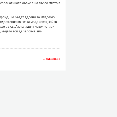
безработицата обаче е на първо място в
 фонд, ще бъдат дадени за младежки
едложение за всеки млад човек, който
аде ръка. „Ако младият човек четири
 където той да започне, или
следваща »