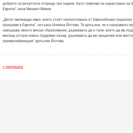
добрите си резултати отпреди три години. Като темпове на нарастване на 
Европа”, каза Михаил Миков.
„Десет милиарда евро, които стоят неизползвани от Европейския социален
програми в Европа”, изтъкна Илияна Йотова. Тя допълни, че е направено пр
завършва своето висше образование, държавата да е тази, която да му под
месеца остане извън трудовия пазар, държавата да му предложи или място,
преквалификация” допълни Йотова.
« предишна