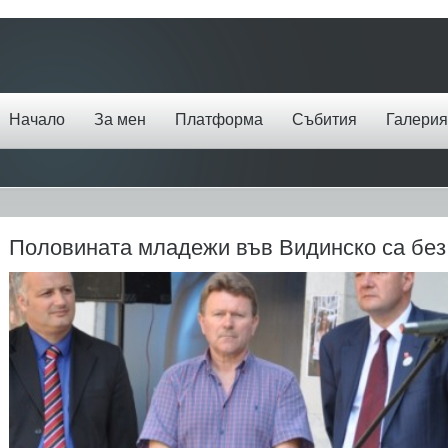
Начало
За мен
Платформа
Събития
Галерия
Половината младежи във Видинско са без