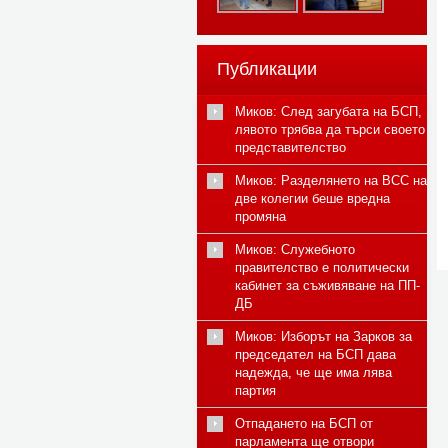
Публикации
Миков: След загубата на БСП,
лявото трябва да търси своето
представителство
Миков: Разделянето на ВСС на
две колегии беше вредна
промяна
Миков: Служебното
правителство е политически
кабинет за съживяване на ПП-
ДБ
Миков: Изборът на Зарков за
председател на БСП дава
надежда, че ще има лява
партия
Отпадането на БСП от
парламента ще отвори