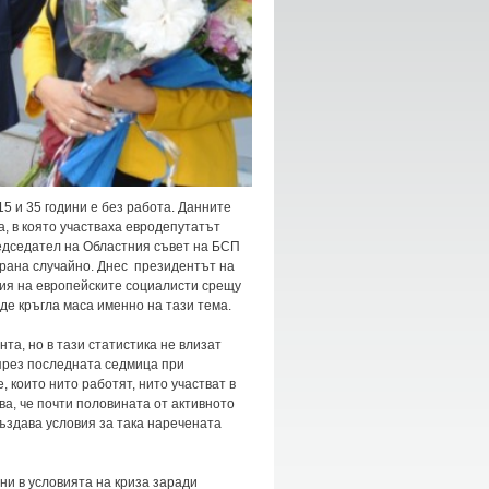
5 и 35 години е без работа. Данните
, в която участваха евродепутатът
редседател на Областния съвет на БСП
збрана случайно. Днес президентът на
ия на европейските социалисти срещу
де кръгла маса именно на тази тема.
а, но в тази статистика не влизат
 през последната седмица при
които нито работят, нито участват в
ва, че почти половината от активното
създава условия за така наречената
ни в условията на криза заради