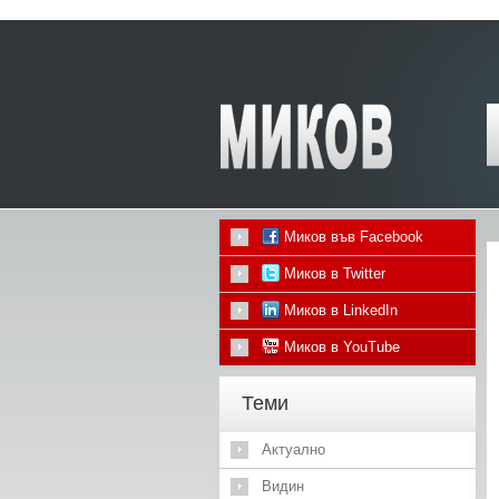
Миков във Facebook
Миков в Twitter
Миков в LinkedIn
Миков в YouTube
Теми
Актуално
Видин