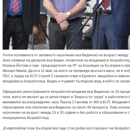
Почти половината от активното население във Видинско на възраст между 1
бяха обявени на дискусия във Видин, посветена на младежката безработица
Илияна Йотова и зам.- председателят на ПГ на Коалиция за България и п
Михаил Миков. Датата 11 май, на която се провежда кръглата маса, не е и
ПЕС и лидер на БСП Сергей Станишев откри в Брюксел мащабната кампан
младежката безработица. Видин е първият български град, в който се прове
Официално регистрираните безработни младежи във Видинско са 19 процент
тези, които не желаят да се регистрират в “Бюрата по труда” и работилите
минимално възнаграждение, каза Тереза Станчева от МО в БСП. Младежите, 
образование или обучение във Видинско са около 40 процента. Това означа
население на възраст между 15 и 35 години е без работа и образование и 
генерационна безработица.
„В европейски план България все още стои добре като процент на безработ