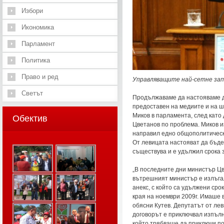
Избори
Икономика
Парламент
Политика
Право и ред
Управляващите най-сетне запо
Светът
Продължаваме да настояваме до
предоставен на медиите и на ш
Миков в парламента, след като
Обектив
Цветанов по проблема. Миков и
направил едно общополитическо
От левицата настояват да бъде 
съществува и е удължил срока 
„В последните дни министър Цв
вътрешният министър е излъгал
анекс, с който са удължени ср
края на ноември 2009г. Имаше в
обясни Кутев. Депутатът от ле
договорът е приключвал изпълне
който трябваше да приключи по