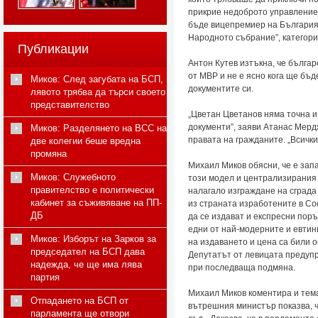
прикрие недоброто управление 
бъде вицепремиер на България.
Народното събрание”, категори
Публикации
Антон Кутев изтъкна, че българ
от МВР и не е ясно кога ще бъд
Миков: След загубата на БСП,
документите си.
лявото трябва да търси своето
представителство
„Цветан Цветанов няма точна и
документи”, заяви Атанас Мерд
Миков: Разделянето на ВСС на
правата на гражданите. „Всички
две колегии беше вредна
промяна
Михаил Миков обясни, че е зап
Миков: Служебното
този модел и централизирания с
правителство е политически
налагало изграждане на сграда 
кабинет за съживяване на ПП-
из страната изработените в Со
ДБ
да се издават и експресни пор
едни от най-модерните и евтин
Миков: Изборът на Зарков за
на издаването и цена са били о
председател на БСП дава
Депутатът от левицата предупр
надежда, че ще има лява
при последваща подмяна.
партия
Михаил Миков коментира и тема
Отпадането на БСП от
вътрешния министър показва, ч
парламента ще отвори