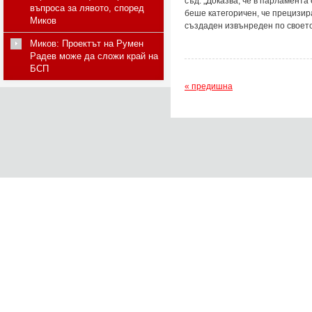
съд. „Доказва, че в парламента
въпроса за лявото, според
беше категоричен, че прецизир
Миков
създаден извънреден по своето
Миков: Проектът на Румен
Радев може да сложи край на
БСП
« предишна