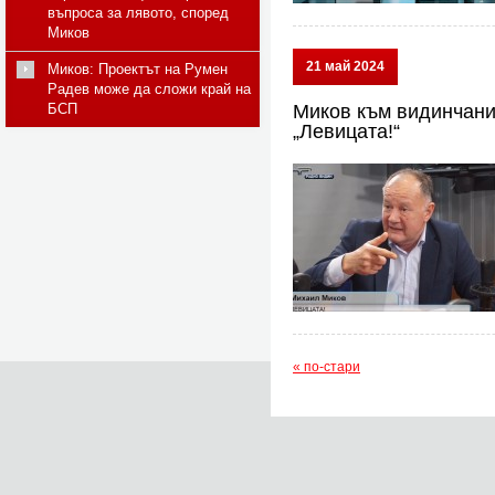
въпроса за лявото, според
Миков
21 май 2024
Миков: Проектът на Румен
Радев може да сложи край на
БСП
Миков към видинчани:
„Левицата!“
« по-стари