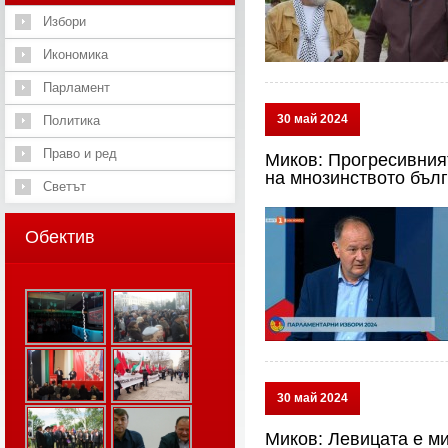
Избори
Икономика
Парламент
30 май 2024
Политика
Право и ред
Миков: Прогресивния
на мнозинството бъл
Светът
Обектив
30 май 2024
Миков: Левицата е ми