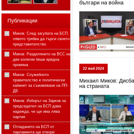
българи на война
Публикации
Миков: След загубата на БСП,
лявото трябва да търси своето
представителство
Миков: Разделянето на ВСС на
две колегии беше вредна
промяна
22 май 2024
Миков: Служебното
правителство е политически
Михаил Миков: Дисба
кабинет за съживяване на ПП-
на страната
ДБ
Миков: Изборът на Зарков за
председател на БСП дава
надежда, че ще има лява
партия
Отпадането на БСП от
парламента ще отвори