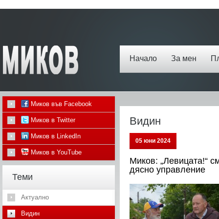
Начало
За мен
П
Миков във Facebook
Видин
Миков в Twitter
Миков в LinkedIn
05 юни 2024
Миков в YouTube
Миков: „Левицата!“ с
дясно управление
Теми
Актуално
Видин