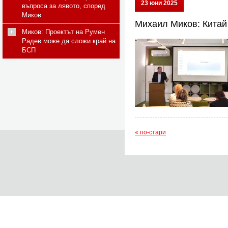
23 юни 2025
въпроса за лявото, според
Миков
Михаил Миков: Китай
Миков: Проектът на Румен
Радев може да сложи край на
БСП
« по-стари