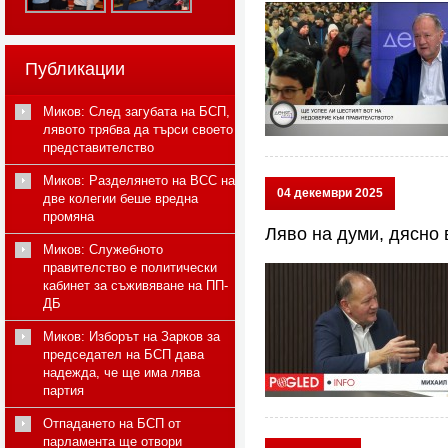
Публикации
Миков: След загубата на БСП,
лявото трябва да търси своето
представителство
Миков: Разделянето на ВСС на
04 декември 2025
две колегии беше вредна
промяна
Ляво на думи, дясно 
Миков: Служебното
правителство е политически
кабинет за съживяване на ПП-
ДБ
Миков: Изборът на Зарков за
председател на БСП дава
надежда, че ще има лява
партия
Отпадането на БСП от
парламента ще отвори